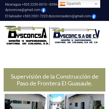
Spanish
Nicaragua +505 2250-0010 • 8396-9772 Mov.
dysconcsa@gmail.com
El Salvador +503 2301-7223
dysconcsadecv@gmail.com
Supervisión de la Construcción de
Paso de Frontera El Guasaule.